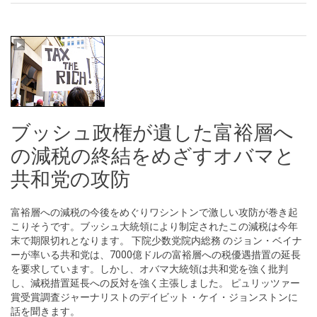
ブッシュ政権が遺した富裕層へ
の減税の終結をめざすオバマと
共和党の攻防
富裕層への減税の今後をめぐりワシントンで激しい攻防が巻き起
こりそうです。ブッシュ大統領により制定されたこの減税は今年
末で期限切れとなります。 下院少数党院内総務 のジョン・ベイナ
ーが率いる共和党は、7000億ドルの富裕層への税優遇措置の延長
を要求しています。しかし、オバマ大統領は共和党を強く批判
し、減税措置延長への反対を強く主張しました。 ピュリッツァー
賞受賞調査ジャーナリストのデイビット・ケイ・ジョンストンに
話を聞きます。