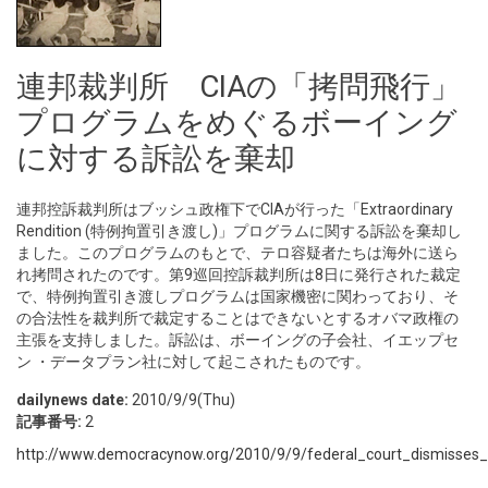
連邦裁判所 CIAの「拷問飛行」
プログラムをめぐるボーイング
に対する訴訟を棄却
連邦控訴裁判所はブッシュ政権下でCIAが行った「Extraordinary
Rendition (特例拘置引き渡し)」プログラムに関する訴訟を棄却し
ました。このプログラムのもとで、テロ容疑者たちは海外に送ら
れ拷問されたのです。第9巡回控訴裁判所は8日に発行された裁定
で、特例拘置引き渡しプログラムは国家機密に関わっており、そ
の合法性を裁判所で裁定することはできないとするオバマ政権の
主張を支持しました。訴訟は、ボーイングの子会社、イエップセ
ン ・データプラン社に対して起こされたものです。
dailynews date:
2010/9/9(Thu)
記事番号:
2
http://www.democracynow.org/2010/9/9/federal_court_dismisses_l