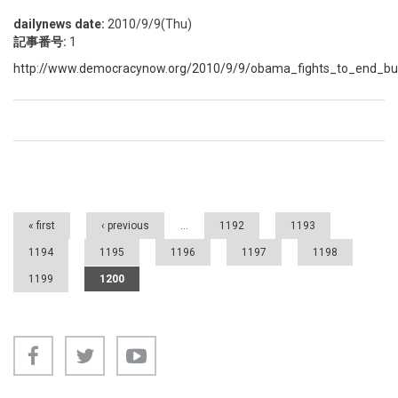
dailynews date:
2010/9/9(Thu)
記事番号:
1
http://www.democracynow.org/2010/9/9/obama_fights_to_end_bu
Pages
« first
‹ previous
…
1192
1193
1194
1195
1196
1197
1198
1199
1200