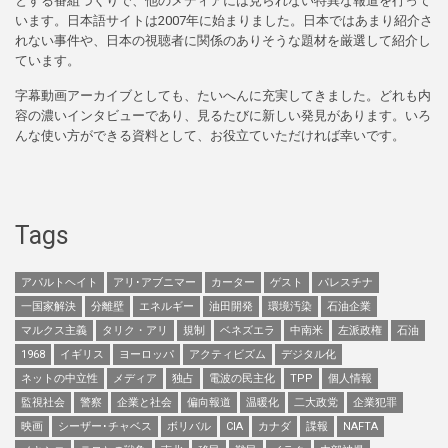
とする番組づくりで、他のメディアには見られない特異な報道を行って
います。日本語サイトは2007年に始まりました。日本ではあまり紹介さ
れない事件や、日本の視聴者に関係のありそうな題材を厳選して紹介し
ています。
字幕動画アーカイブとしても、たいへんに充実してきました。どれも内
容の濃いインタビューであり、見るたびに新しい発見があります。いろ
んな使い方ができる資料として、お役立ていただければ幸いです。
Tags
アパルトヘイト
アリ･アブニマー
カーター
ゲスト
パレスチナ
一国家解決
分離壁
エネルギー
油田開発
環境汚染
石油企業
マルクス主義
タリク・アリ
規制
ベネズエラ
中南米
左派政権
石油
1968
イギリス
ヨーロッパ
アクティビズム
デジタル化
ネットの中立性
メディア
独占
電波の民主化
TPP
個人情報
監視社会
警察
企業と社会
偏向報道
温暖化
二大政党
企業犯罪
映画
シーザー･チャベス
ボリバル
CIA
カナダ
諜報
NAFTA